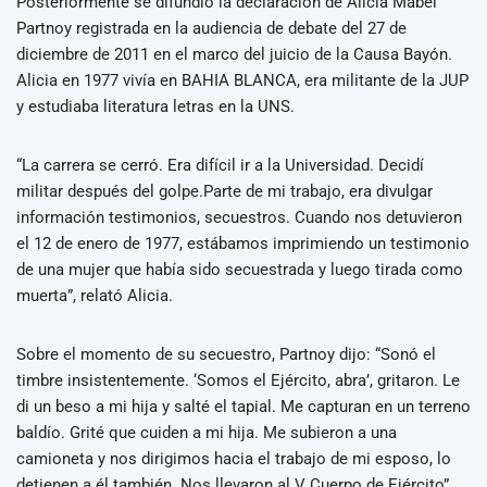
Posteriormente se difundió la declaración de Alicia Mabel
Partnoy registrada en la audiencia de debate del 27 de
diciembre de 2011 en el marco del juicio de la Causa Bayón.
Alicia en 1977 vivía en BAHIA BLANCA, era militante de la JUP
y estudiaba literatura letras en la UNS.
“La carrera se cerró. Era difícil ir a la Universidad. Decidí
militar después del golpe.Parte de mi trabajo, era divulgar
información testimonios, secuestros. Cuando nos detuvieron
el 12 de enero de 1977, estábamos imprimiendo un testimonio
de una mujer que había sido secuestrada y luego tirada como
muerta”, relató Alicia.
Sobre el momento de su secuestro, Partnoy dijo: “Sonó el
timbre insistentemente. ‘Somos el Ejército, abra’, gritaron. Le
di un beso a mi hija y salté el tapial. Me capturan en un terreno
baldío. Grité que cuiden a mi hija. Me subieron a una
camioneta y nos dirigimos hacia el trabajo de mi esposo, lo
detienen a él también. Nos llevaron al V Cuerpo de Ejército”.