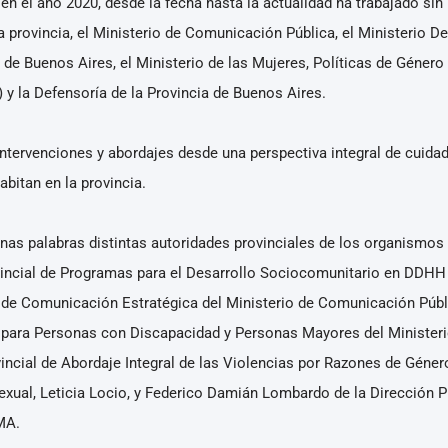
 en el año 2020, desde la fecha hasta la actualidad ha trabajado si
 provincia, el Ministerio de Comunicación Pública, el Ministerio D
a de Buenos Aires, el Ministerio de las Mujeres, Políticas de Género
) y la Defensoría de la Provincia de Buenos Aires.
, intervenciones y abordajes desde una perspectiva integral de cuid
bitan en la provincia.
unas palabras distintas autoridades provinciales de los organismo
Provincial de Programas para el Desarrollo Sociocomunitario en DDH
l de Comunicación Estratégica del Ministerio de Comunicación Públic
o para Personas con Discapacidad y Personas Mayores del Ministeri
vincial de Abordaje Integral de las Violencias por Razones de Género
exual, Leticia Locio, y Federico Damián Lombardo de la Dirección P
OMA.