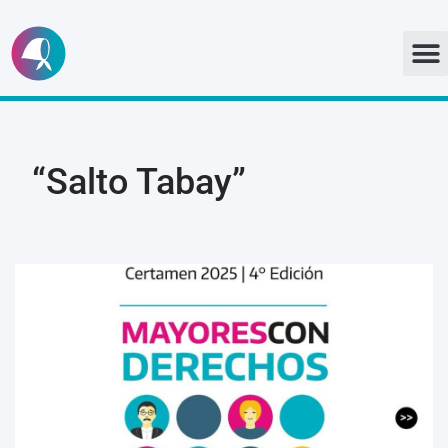
Ir
al
contenido
“Salto Tabay”