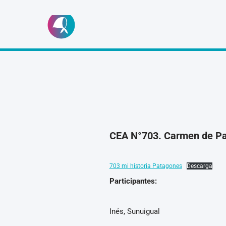
Ir
al
contenido
CEA N°703. Carmen de P
703 mi historia Patagones
Descarga
Participantes:
Inés, Sunuigual