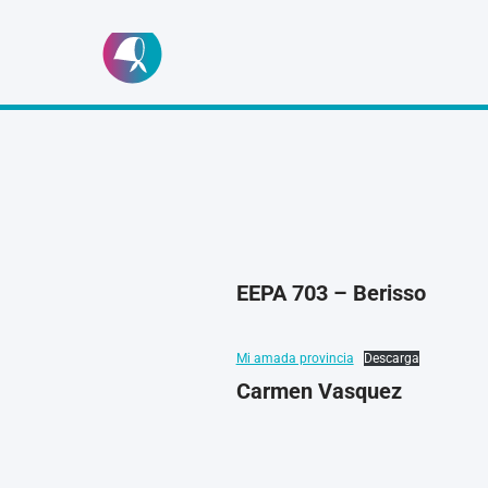
Ir
al
contenido
EEPA 703 – Berisso
Mi amada provincia
Descarga
Carmen Vasquez