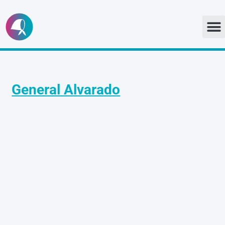
Ir
al
contenido
General Alvarado