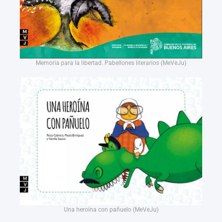
Memoria para la libertad. Pabellones literarios (MeVeJu)
Una heroína con pañuelo (MeVeJu)