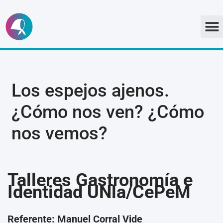
Ir
al
contenido
Los espejos ajenos.
¿Cómo nos ven? ¿Cómo
nos vemos?
Talleres Gastronomía e
Identidad UNla/CePeM
Referente: Manuel Corral Vide