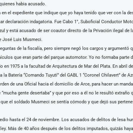
quienes habia acusado.
en el expediente que indique que yo haya tenido que ver con la d
tar declaración indagatoria. Fue Cabo 1°, Suboficial Conductor Mot
zul y está acusado de ser coautor directo de la Privación ilegal de 
de José Luis Musmeci.
eguntas de la fiscalía, pero siempre negó los cargos y argumentó q
ículos que eran parte del parque automotor. Yo no formaba parte de
en 1975 a la facultad de Arquitectura de Mar del Plata. En abril 
 la Batería “Comando Tuyutí” del GABL 1 “Coronel Chilavert” de Azu
orden de una Oficial hacia el domicilio de Arce, para hacer un mand
e “mucha gente desertaba” y que por eso a él no le resultó extraño q
 que el soldado Musmeci se sentía cómodo y que dejó sus pertenen
medio hasta el 24 de noviembre. Los acusados de delitos de lesa hu
ley. Más de 40 años después de los delitos imputados, quizás haya u