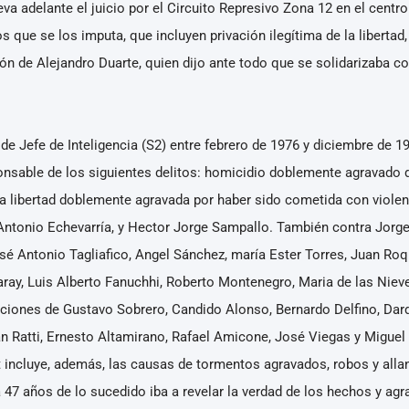
leva adelante el juicio por el Circuito Represivo Zona 12 en el centr
 que se los imputa, que incluyen privación ilegítima de la libertad,
ón de Alejandro Duarte, quien dijo ante todo que se solidarizaba con
 de Jefe de Inteligencia (S2) entre febrero de 1976 y diciembre de 
nsable de los siguientes delitos: homicidio doblemente agravado
la libertad doblemente agravada por haber sido cometida con violen
, Antonio Echevarría, y Hector Jorge Sampallo. También contra Jorg
sé Antonio Tagliafico, Angel Sánchez, maría Ester Torres, Juan Roq
ay, Luis Alberto Fanuchhi, Roberto Montenegro, Maria de las Niev
iones de Gustavo Sobrero, Candido Alonso, Bernardo Delfino, Dardo
n Ratti, Ernesto Altamirano, Rafael Amicone, José Viegas y Miguel 
 incluye, además, las causas de tormentos agravados, robos y alla
 47 años de lo sucedido iba a revelar la verdad de los hechos y agra