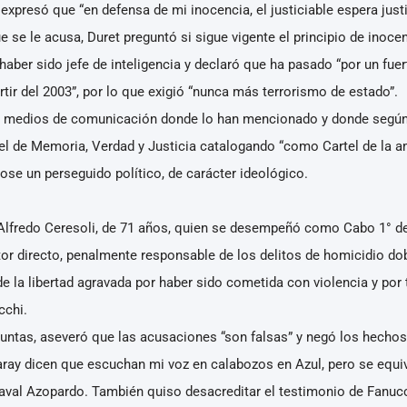
 expresó que “en defensa de mi inocencia, el justiciable espera justi
se le acusa, Duret preguntó si sigue vigente el principio de inoce
ó haber sido jefe de inteligencia y declaró que ha pasado “por un fu
rtir del 2003”, por lo que exigió “nunca más terrorismo de estado”.
ó medios de comunicación donde lo han mencionado y donde según é
l de Memoria, Verdad y Justicia catalogando “como Cartel de la amn
ose un perseguido político, de carácter ideológico.
Alfredo Ceresoli, de 71 años, quien se desempeñó como Cabo 1° del
r directo, penalmente responsable de los delitos de homicidio do
de la libertad agravada por haber sido cometida con violencia y po
cchi.
guntas, aseveró que las acusaciones “son falsas” y negó los hecho
Garay dicen que escuchan mi voz en calabozos en Azul, pero se equ
aval Azopardo. También quiso desacreditar el testimonio de Fanucch