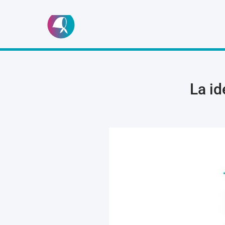
Ir
al
contenido
La id