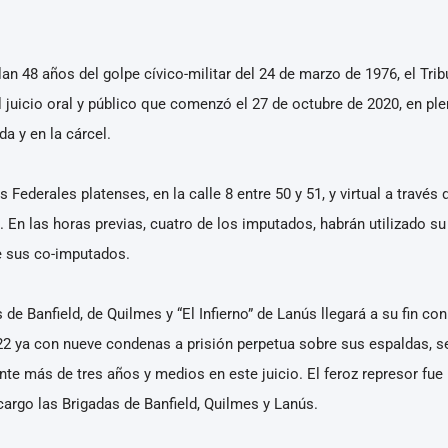
 48 años del golpe cívico-militar del 24 de marzo de 1976, el Trib
al juicio oral y público que comenzó el 27 de octubre de 2020, en pl
a y en la cárcel.
s Federales platenses, en la calle 8 entre 50 y 51, y virtual a través
 En las horas previas, cuatro de los imputados, habrán utilizado s
de sus co-imputados.
 de Banfield, de Quilmes y “El Infierno” de Lanús llegará a su fin c
2022 ya con nueve condenas a prisión perpetua sobre sus espaldas, 
nte más de tres años y medios en este juicio. El feroz represor fue 
argo las Brigadas de Banfield, Quilmes y Lanús.