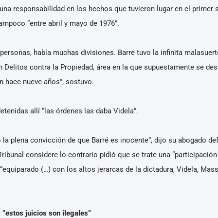
una responsabilidad en los hechos que tuvieron lugar en el primer 
tampoco “entre abril y mayo de 1976”.
personas, había muchas divisiones. Barré tuvo la infinita malasuert
ión Delitos contra la Propiedad, área en la que supuestamente se de
ón hace nueve años”, sostuvo.
tenidas allí “las órdenes las daba Videla”.
la plena convicción de que Barré es inocente”, dijo su abogado de
Tribunal considere lo contrario pidió que se trate una “participació
“equiparado (…) con los altos jerarcas de la dictadura, Videla, Ma
“estos juicios son ilegales”