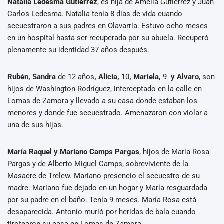
Natalia Ledesma Gutiérrez
, es hija de Amelia Gutiérrez y Juan
Carlos Ledesma. Natalia tenía 8 días de vida cuando
secuestraron a sus padres en Olavarría. Estuvo ocho meses
en un hospital hasta ser recuperada por su abuela. Recuperó
plenamente su identidad 37 años después.
Rubén, Sandra
de 12 años
, Alicia,
10
, Mariela,
9
y Alvaro
, son
hijos de Washington Rodríguez, interceptado en la calle en
Lomas de Zamora y llevado a su casa donde estaban los
menores y donde fue secuestrado. Amenazaron con violar a
una de sus hijas.
María Raquel y Mariano Camps Pargas
, hijos de María Rosa
Pargas y de Alberto Miguel Camps, sobreviviente de la
Masacre de Trelew. Mariano presencio el secuestro de su
madre. Mariano fue dejado en un hogar y María resguardada
por su padre en el baño. Tenía 9 meses. María Rosa está
desaparecida. Antonio murió por heridas de bala cuando
tirotearon su casa en Lomas de Zamora.