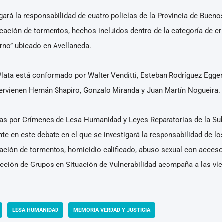
igará la responsabilidad de cuatro policías de la Provincia de Buenos
aplicación de tormentos, hechos incluidos dentro de la categoría de 
rno” ubicado en Avellaneda.
 Plata está conformado por Walter Venditti, Esteban Rodríguez Egger
ntervienen Hernán Shapiro, Gonzalo Miranda y Juan Martín Nogueira.
llas por Crímenes de Lesa Humanidad y Leyes Reparatorias de la S
te en este debate en el que se investigará la responsabilidad de lo
licación de tormentos, homicidio calificado, abuso sexual con acceso
ción de Grupos en Situación de Vulnerabilidad acompaña a las vícti
LESA HUMANIDAD
MEMORIA VERDAD Y JUSTICIA