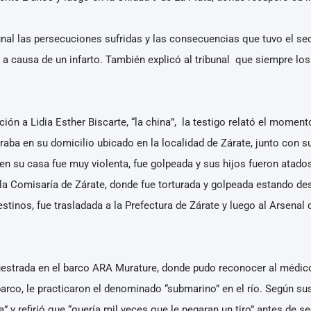
bunal las persecuciones sufridas y las consecuencias que tuvo el s
 a causa de un infarto. También explicó al tribunal que siempre los 
ión a Lidia Esther Biscarte, “la china”, la testigo relató el momen
ba en su domicilio ubicado en la localidad de Zárate, junto con sus
n en su casa fue muy violenta, fue golpeada y sus hijos fueron atados
a la Comisaría de Zárate, donde fue torturada y golpeada estando d
stinos, fue trasladada a la Prefectura de Zárate y luego al Arsenal 
strada en el barco ARA Murature, donde pudo reconocer al médico 
arco, le practicaron el denominado “submarino” en el río. Según su
da” y refirió que “quería mil veces que le pegaran un tiro” antes de s