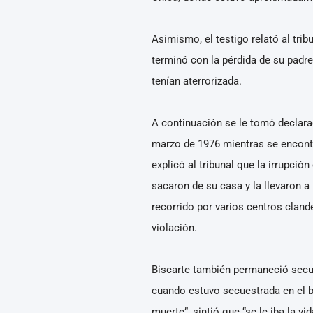
Asimismo, el testigo relató al tri
terminó con la pérdida de su padre
tenían aterrorizada.
A continuación se le tomó declarac
marzo de 1976 mientras se encontra
explicó al tribunal que la irrupció
sacaron de su casa y la llevaron 
recorrido por varios centros clande
violación.
Biscarte también permaneció secue
cuando estuvo secuestrada en el b
muerte”, sintió que “se le iba la vi