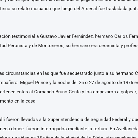
tinuó su relato indicando que luego del Arsenal fue trasladada junt
aración testimonial a Gustavo Javier Fernández, hermano Carlos Fe
tud Peronista y de Montoneros, su hermano era ceramista y profeso
as circunstancias en las que fue secuestrado junto a su hermano 
mpañero Miguel Prince y la noche del 26 o 27 de agosto de 1976 e
pertenecientes al Comando Bruno Genta y los empezaron a golpear,
mento en la casa.
allí fueron llevados a la Superintendencia de Seguridad Federal y qu
neda donde fueron interrogados mediante la tortura. En Avellaneda, 
hoa, un chico de 15 años de la ciudad de La Plata, otro muchacho 