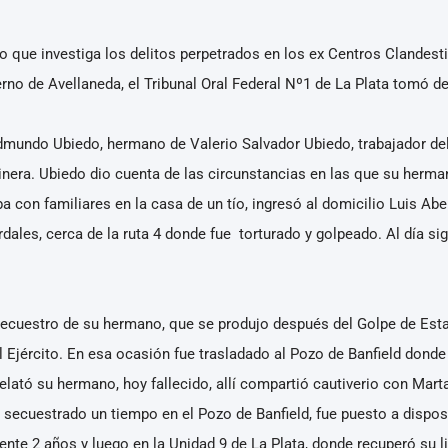
ico que investiga los delitos perpetrados en los ex Centros Clandes
erno de Avellaneda, el Tribunal Oral Federal Nº1 de La Plata tomó de
Edmundo Ubiedo, hermano de Valerio Salvador Ubiedo, trabajador d
inera. Ubiedo dio cuenta de las circunstancias en las que su herma
con familiares en la casa de un tío, ingresó al domicilio Luis Abela
ales, cerca de la ruta 4 donde fue torturado y golpeado. Al día sigu
cuestro de su hermano, que se produjo después del Golpe de Estad
el Ejército. En esa ocasión fue trasladado al Pozo de Banfield donde
 relató su hermano, hoy fallecido, allí compartió cautiverio con Mar
secuestrado un tiempo en el Pozo de Banfield, fue puesto a disposi
te 2 años y luego en la Unidad 9 de La Plata, donde recuperó su li