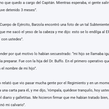
rno que quedo a cargo del Capitán. Mientras esperaba, vi gente salir
uve detenido 3 meses”.
uerpo de Ejército, Barzola encontró una foto de un tal Subteniente
 que me sacó el yeso de la cabeza y me dijo: esto se lo endilga al E
í con ustedes”.
nder por qué motivo lo habían secuestrado: “mi hijo se llamaba igu
 preparar. Fue con la hija del Dr. Buffo. En el primero operativo qu
 el nombre de mi hijo”.
o relató que vio pasar mucha gente por el Regimiento y en un mom
a una carta para él, y me dijo, ‘rómpala, quédese tranquilo, hoy ust
el diario y galletitas. Me hicieron firmar que me habían tratado bie
inó mi calvario”.