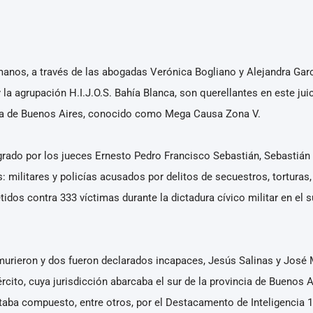
nos, a través de las abogadas Verónica Bogliano y Alejandra García
a agrupación H.I.J.O.S. Bahía Blanca, son querellantes en este jui
ncia de Buenos Aires, conocido como Mega Causa Zona V.
grado por los jueces Ernesto Pedro Francisco Sebastián, Sebastián 
: militares y policías acusados por delitos de secuestros, torturas
dos contra 333 víctimas durante la dictadura cívico militar en el s
 murieron y dos fueron declarados incapaces, Jesús Salinas y José 
ército, cuya jurisdicción abarcaba el sur de la provincia de Buenos 
staba compuesto, entre otros, por el Destacamento de Inteligencia 