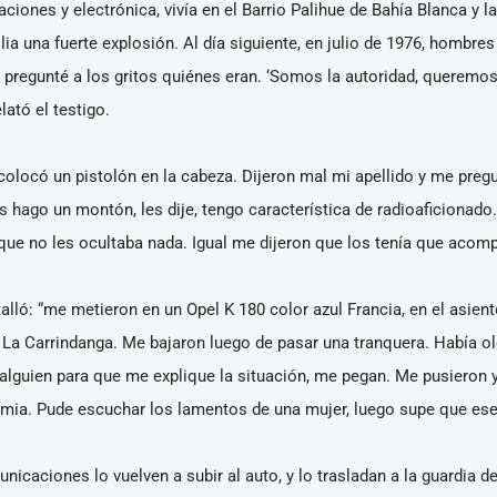
iones y electrónica, vivía en el Barrio Palihue de Bahía Blanca y la
ia una fuerte explosión. Al día siguiente, en julio de 1976, hombre
s, pregunté a los gritos quiénes eran. ‘Somos la autoridad, queremos
elató el testigo.
olocó un pistolón en la cabeza. Dijeron mal mi apellido y me preg
hago un montón, les dije, tengo característica de radioaficionado.
 que no les ocultaba nada. Igual me dijeron que los tenía que acomp
talló: “me metieron en un Opel K 180 color azul Francia, en el asien
La Carrindanga. Me bajaron luego de pasar una tranquera. Había ol
alguien para que me explique la situación, me pegan. Me pusieron 
mia. Pude escuchar los lamentos de una mujer, luego supe que ese l
icaciones lo vuelven a subir al auto, y lo trasladan a la guardia del