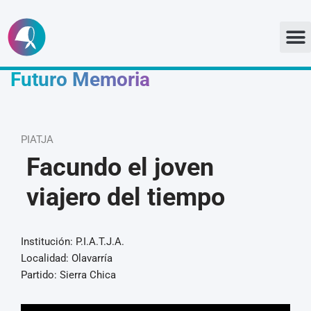
Ir
al
Futuro Memoria
contenido
PIATJA
Facundo el joven
viajero del tiempo
Institución: P.I.A.T.J.A.
Localidad: Olavarría
Partido: Sierra Chica