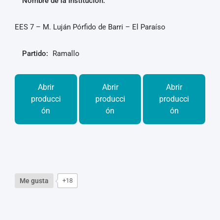
Nombre de la Institución:
EES 7 – M. Luján Pórfido de Barri – El Paraíso
Partido:
Ramallo
Abrir
Abrir
Abrir
producci
producci
producci
ón
ón
ón
Me gusta
+18