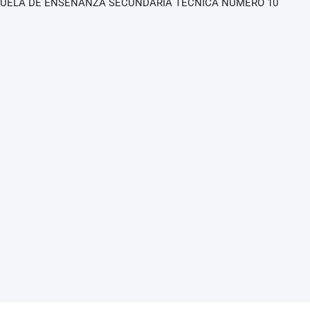
UELA DE ENSEÑANZA SECUNDARIA TÉCNICA NÚMERO 10