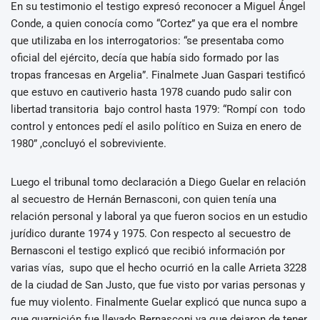
En su testimonio el testigo expresó reconocer a Miguel Ángel
Conde, a quien conocía como “Cortez” ya que era el nombre
que utilizaba en los interrogatorios: “se presentaba como
oficial del ejército, decía que había sido formado por las
tropas francesas en Argelia”. Finalmete Juan Gaspari testificó
que estuvo en cautiverio hasta 1978 cuando pudo salir con
libertad transitoria bajo control hasta 1979: “Rompí con todo
control y entonces pedí el asilo político en Suiza en enero de
1980” ,concluyó el sobreviviente.
Luego el tribunal tomo declaración a Diego Guelar en relación
al secuestro de Hernán Bernasconi, con quien tenía una
relación personal y laboral ya que fueron socios en un estudio
jurídico durante 1974 y 1975. Con respecto al secuestro de
Bernasconi el testigo explicó que recibió información por
varias vías, supo que el hecho ocurrió en la calle Arrieta 3228
de la ciudad de San Justo, que fue visto por varias personas y
fue muy violento. Finalmente Guelar explicó que nunca supo a
que guarnición fue llevado Bernasconi ya que dejaron de tener