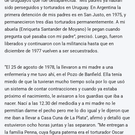
de uruguayos que fue desaparecida. “Mis padres ya habían
sido perseguidos y torturados en Uruguay. En Argentina la
primera detención de mis padres es en San Justo, en 1975, y
permanecieron tres días torturados permanentemente. A mi
abuela (Enriqueta Santander de Moyano) le pegan cuando
pregunta qué pasaba con mi padre”, precisó. Luego, fueron
liberados y continuaron con la militancia hasta que en
diciembre de 1977 vuelven a ser secuestrados.
“El 25 de agosto de 1978, la llevaron a mi madre a una
enfermería y me tuvo ahí, en el Pozo de Banfield. Ella tenía
miedo de que la tuvieran mucho tiempo sola por lo que usó
un sistema de contar contracciones y cuando ya estaba
próximo el nacimiento, le avisaron a los guardias que iba a
nacer. Nací a las 12.30 del mediodía y a mi madre no le
permitían darme el pecho pero me lo dio igual y le dijeron que
me iban a llevar a Casa Cuna de La Plata”, afirmó y detalló que
estuvieron ocho horas juntas y las separaron. “Me entregan a
la familia Penna, cuya figura paterna era el torturador Oscar