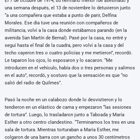
El 7 de octubre de 1974, su hermano menor fue asesinado y
una semana después, el 13 de noviembre lo detuvieron junto
“a una compañera que estaba a punto de parir, Delfina
Morales. Ese día tuve una reunión con compañeros de
militancia, volví a la casa donde estábamos parando (en la
avenida San Martín de Bernal). Pasé por la casa, no entré y
seguí hasta el final de la cuadra, pero volví a la casa y del
techo cayeron tres o cuatro policías y me metieron”, recordó.
Le taparon los ojos, lo esposaron y lo sacaron. “Me
introducen en el vehículo, había dos o tres personas y salimos
en el auto”, recordó, y sostuvo que la sensación es que “no
salió del radio de Quilmes”.
Pasó la noche en un calabozo donde lo desvistieron y lo
tendieron en un elástico de cama y empezaron “las sesiones
de tortura”. Luego, lo trasladaron junto a Taboada y María
Esther a otro centro clandestino. “Terminamos los tres en una
sala de tortura. Mientras torturaban a María Esther, me
colgaron de una barra con un gancho a unos 30 centímetros