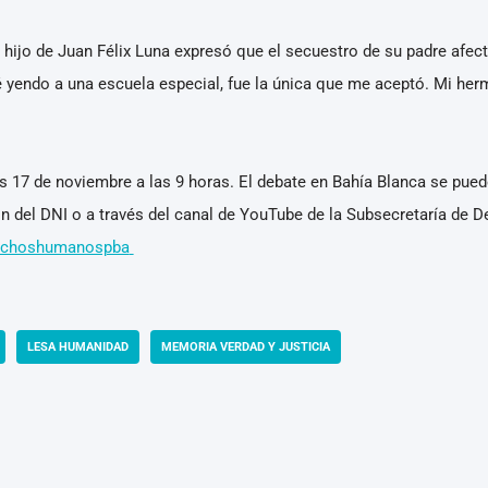
el hijo de Juan Félix Luna expresó que el secuestro de su padre afe
é yendo a una escuela especial, fue la única que me aceptó. Mi he
s 17 de noviembre a las 9 horas. El debate en Bahía Blanca se pue
ón del DNI o a través del canal de YouTube de la Subsecretaría de 
echoshumanospba
LESA HUMANIDAD
MEMORIA VERDAD Y JUSTICIA