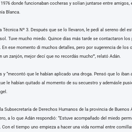
 1976 donde funcionaban cocheras y solían juntarse entre amigos, 
hía Blanca.
Técnica Nº 3. Después que se lo llevaron, le pedí al sereno del e
 sol. Tuve mucho miedo. Quince días más tarde se contactaron los 
 En ese momento di muchos detalles, pero por sugerencia de los o
en un zanjón, mejor decí que no recordás mucho’”, relató Adán.
 y “mecontó que le habían aplicado una droga. Pensó que lo iban a 
 que le habían quitado al momento de su secuestro y ademásle pusie
gel.
 la Subsecretaría de Derechos Humanos de la provincia de Buenos A
ero, a lo que Adán respondió: “Estuve acompañado del miedo perman
. Con el tiempo uno empieza a hacer una vida normal entre comill