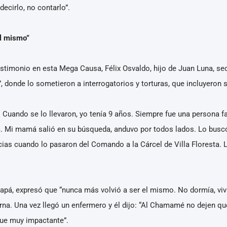
ecirlo, no contarlo”.
el mismo”
stimonio en esta Mega Causa, Félix Osvaldo, hijo de Juan Luna, sec
, donde lo sometieron a interrogatorios y torturas, que incluyeron 
 Cuando se lo llevaron, yo tenía 9 años. Siempre fue una persona fa
 Mi mamá salió en su búsqueda, anduvo por todos lados. Lo buscó 
cias cuando lo pasaron del Comando a la Cárcel de Villa Floresta. 
papá, expresó que “nunca más volvió a ser el mismo. No dormía, viv
na. Una vez llegó un enfermero y él dijo: “Al Chamamé no dejen que
Fue muy impactante”.