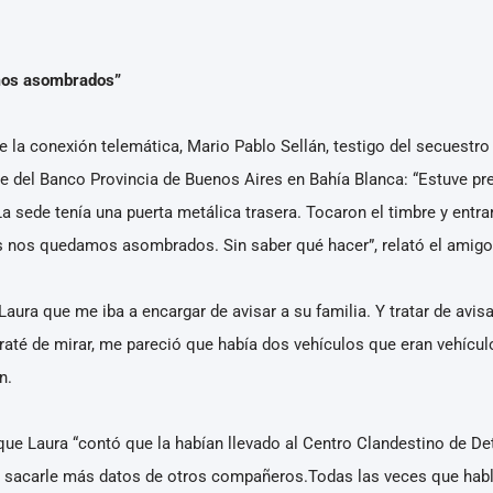
mos asombrados”
e la conexión telemática, Mario Pablo Sellán, testigo del secuestro 
re del Banco Provincia de Buenos Aires en Bahía Blanca: “Estuve pr
.La sede tenía una puerta metálica trasera. Tocaron el timbre y ent
 nos quedamos asombrados. Sin saber qué hacer”, relató el amigo
 Laura que me iba a encargar de avisar a su familia. Y tratar de avis
 traté de mirar, me pareció que había dos vehículos que eran vehícul
n.
ue Laura “contó que la habían llevado al Centro Clandestino de Dete
ra sacarle más datos de otros compañeros.Todas las veces que hab