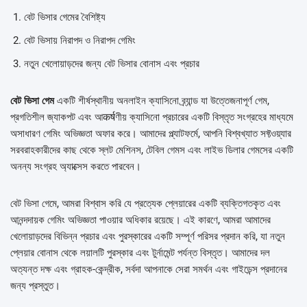
বেট ভিসার গেমের বৈশিষ্ট্য
বেট ভিসায় নিরাপদ ও নিরাপদ গেমিং
নতুন খেলোয়াড়দের জন্য বেট ভিসার বোনাস এবং প্রচার
বেট ভিসা
গেম
একটি শীর্ষস্থানীয় অনলাইন ক্যাসিনো ব্র্যান্ড যা উত্তেজনাপূর্ণ গেম,
প্রগতিশীল জ্যাকপট এবং আकर्षণীয় ক্যাসিনো প্রচারের একটি বিস্তৃত সংগ্রহের মাধ্যমে
অসাধারণ গেমিং অভিজ্ঞতা অফার করে। আমাদের প্ল্যাটফর্মে, আপনি বিশ্বখ্যাত সফ্টওয়্যার
সরবরাহকারীদের কাছ থেকে স্লট মেশিনস, টেবিল গেমস এবং লাইভ ডিলার গেমসের একটি
অনন্য সংগ্রহ অ্যাক্সেস করতে পারবেন।
বেট ভিসা গেমে, আমরা বিশ্বাস করি যে প্রত্যেক প্লেয়ারের একটি ব্যক্তিগতকৃত এবং
আনন্দদায়ক গেমিং অভিজ্ঞতা পাওয়ার অধিকার রয়েছে। এই কারণে, আমরা আমাদের
খেলোয়াড়দের বিভিন্ন প্রচার এবং পুরস্কারের একটি সম্পূর্ণ পরিসর প্রদান করি, যা নতুন
প্লেয়ার বোনাস থেকে লয়ালটি পুরস্কার এবং টুর্নামেন্ট পর্যন্ত বিস্তৃত। আমাদের দল
অত্যন্ত দক্ষ এবং গ্রাহক-কেন্দ্রীক, সর্বদা আপনাকে সেরা সমর্থন এবং গাইডেন্স প্রদানের
জন্য প্রস্তুত।