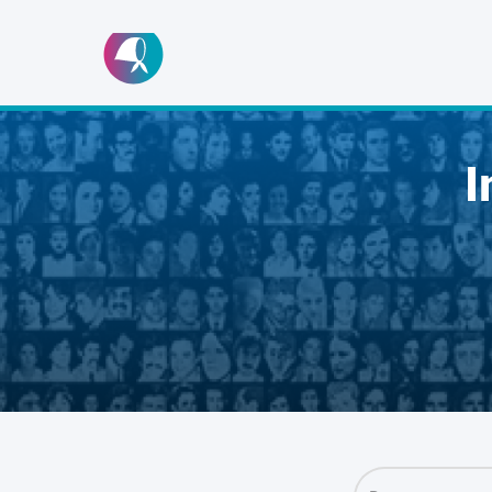
Ir
al
contenido
I