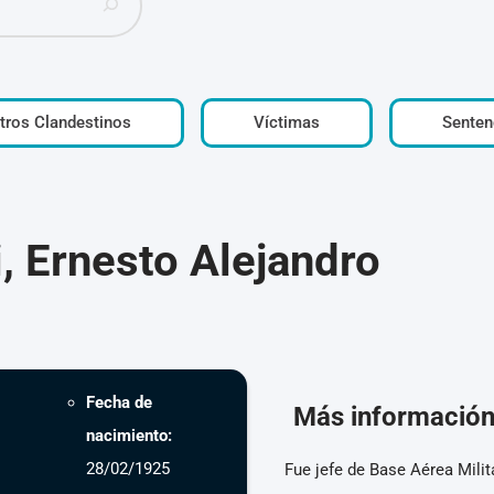
tros Clandestinos
Víctimas
Senten
, Ernesto Alejandro
Fecha de
Más informació
nacimiento:
28/02/1925
Fue jefe de Base Aérea Mili