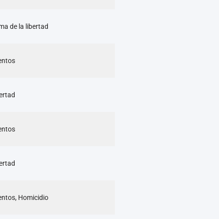
ma de la libertad
mentos
bertad
mentos
bertad
mentos, Homicidio